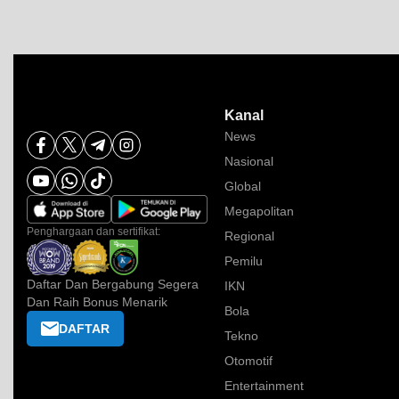
Kanal
News
Nasional
Global
Megapolitan
Penghargaan dan sertifikat:
Regional
Pemilu
Daftar Dan Bergabung Segera
IKN
Dan Raih Bonus Menarik
Bola
DAFTAR
Tekno
Otomotif
Entertainment